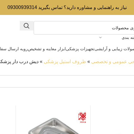
نیاز به راهنمایی و مشاوره دارید؟ تماس بگیرید 09300939314
ه بندی
لات زیبایی و آرایشی
تجهیزات پزشکی
ابزار معاینه و تشخیص
رویه ارسال سف
احی عمومی و تخصصی
»
ظروف استیل پزشکی
»
دیش درب دار پزشک