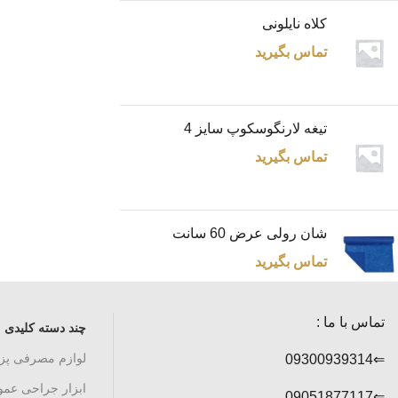
کلاه نایلونی
تماس بگیرید
تیغه لارنگوسکوپ سایز 4
تماس بگیرید
شان رولی عرض 60 سانت
تماس بگیرید
تماس با ما :
چند دسته کلیدی
لوازم مصرفی پ
⇐09300939314
ابزار جراحی عم
⇐09051877117