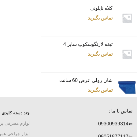
کلاه نایلونی
تماس بگیرید
تیغه لارنگوسکوپ سایز 4
تماس بگیرید
شان رولی عرض 60 سانت
تماس بگیرید
تماس با ما :
چند دسته کلیدی
لوازم مصرفی پ
⇐09300939314
ابزار جراحی عم
⇐09051877117