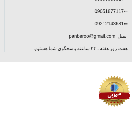
⇐09051877117
⇐09212143681
ایمیل: panberoo@gmail.com
هفت روز هفته ، ۲۴ ساعته پاسخگوی شما هستیم.