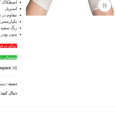
اصطکاک ک
بزرگنمایی تصویر
استریل
مقاوم در ب
یکبارمصر
رنگ سفید
بدون پودر
برای درخواست عمد
پشتیبانی د
mpare
دسته:
دست
دنبال کنید: