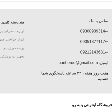
تماس با ما :
چند دسته کلیدی
لوازم مصرفی پ
⇐09300939314
ابزار جراحی عم
⇐09051877117
پوست و زیبایی
⇐09212143681
تجهیزات پزشکی
ایمیل: panberoo@gmail.com
هفت روز هفته ، ۲۴ ساعته پاسخگوی شما
هستیم.
فروشگاه اینترنتی پنبه رو