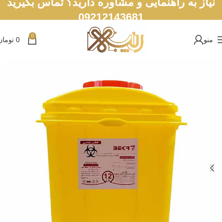
نیاز به راهنمایی و مشاوره دارید؟ تماس بگیرید
09212143681
0
منو
0
تومان