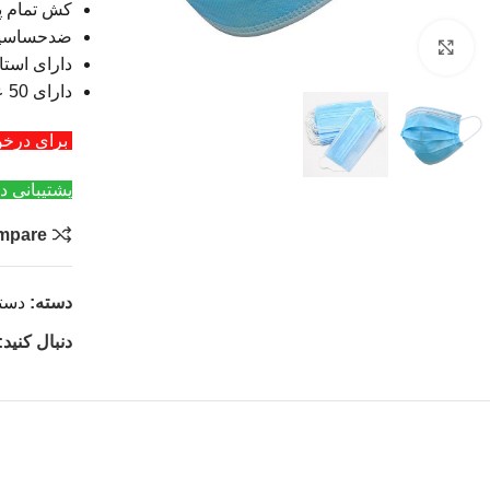
کش تمام 
ضدحساسی
بزرگنمایی تصویر
دارای استا
دارای 50 عدد در هر بسته
برای درخواست عمد
پشتیبانی د
mpare
دسته:
دست
دنبال کنید: