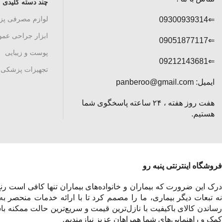
چند دسته کلیدی
لوازم مصرفی پ
⇐09300939314
ابزار جراحی عم
⇐09051877117
پوست و زیبایی
⇐09212143681
تجهیزات پزشکی
ایمیل: panberoo@gmail.com
هفت روز هفته ، ۲۴ ساعته پاسخگوی شما
هستیم.
فروشگاه اینترنتی پنبه رو
درک این ضرورت که بیماران و خانواده‌های بیماران تنها کافی است رنج 
نه تبعات دیگر بیماری، ما را مصمم کرد تا با ارائه خدمات منحصر به
رساندن کالای باکیفیت با نازل‌ترین قیمت و سریع‌ترین حالت ممکنه باش
کمک و راهنمایی‌های شما همراهان عزیز نیازمندیم.