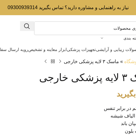
نیاز به راهنمایی و مشاوره دارید؟ تماس بگیرید 09300939314
ه بندی
لات زیبایی و آرایشی
تجهیزات پزشکی
ابزار معاینه و تشخیص
رویه ارسال سف
شگاه
»
ماسک ۳ لایه پزشکی خارجی
 خارجی
گیرید
 در برابر تنفس
الیاف شیشه
ان باند
بلون