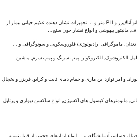
۱- تجهیزات اندازه گیر و آنالیز پارامترهای خونی از قبیل اسپکتروفتومتر, بلاد گز آنالیزر, اتو آنالایزر و PH متر و … تجهیزات نشان دهنده علایم حیاتی بیمار از
راف, مانیتور بیهوشی و انواع فشار خون سنج…
فی دندان, ماموگرافی, رادیولوژی/ فلوروسکوپی و سونوگرافی و …
د. شامل الکتروشوک, الکتروکوتر, پمپ سرنگ و پمپ سرم, ماشین
نوزاد, و امر نوازد, بن ماری و حمام دمای ثابت و کرایو, فریزر و یخچال
انی, مانومترهای کپسول های اکسیژن, انواع ساکشن دیواری و پرتابل
دیجیتال حساس آزمایشگای و … انواع ابزارهای حجمی از قبیل نمونه