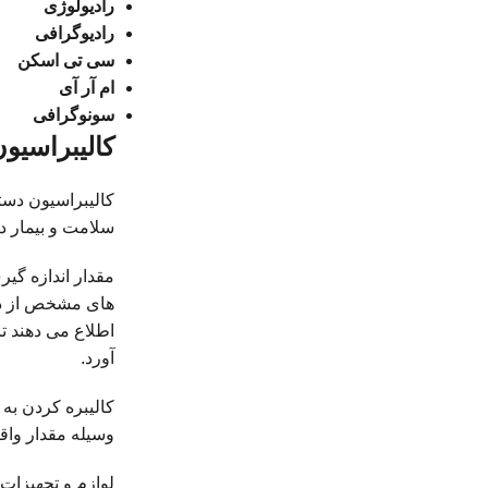
رادیولوژی
رادیوگرافی
سی تی اسکن
ام آر آی
سونوگرافی
کالیبراسی
کالیبراسیون دست
سلامت و بیمار د
مقدار اندازه گی
های مشخص از دست
اطلاع می دهند تا
آورد.
کالیبره کردن ب
وسیله مقدار وا
لوازم و تجهیزات