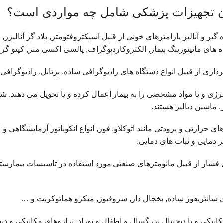
ون تجهیزات پزشکی شامل چه مواردی است؟
اه های مانیتورینگ بیمار, الکتروکاردیوگراف, پالسی اکسی متر, کپنو گ
رداری از قبیل انواع دستگاه های رادیوگرافی ساده, پرتابل, رادیوگرا
 انرژی و یا مواد مشخصی را به بیمار اعمال کرده و یا تحویل می دهن
ر, ماشین دیالیز هستند.
های حرارتی و برودتی مانند اتوکلاو, فور, انواع انکوباتور آزمایشگاهی و 
 دمایی و ثبات های دمایی.
ی فشار از قبیل مانومترهای صنعتی مورد استفاده در تاسیسات بیمارست
 سانتریفوژ ساده, یخچال دار, سروفیوژ, میکرو هماتوکریت و …
کانیکی و یا دیجیتال بزرگسال و اطفال و نوزاد, ترازوهای مکانیکی و 