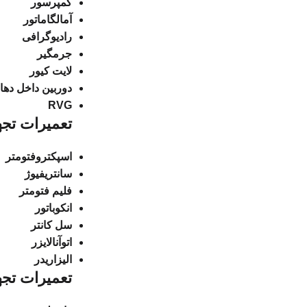
کمپرسور
آمالگاماتور
رادیوگرافی
جرمگیر
لایت کیور
دوربین داخل دها
RVG
تعمیرات تج
اسپکتروفتومتر
سانتریفیوژ
فلیم فتومتر
انکوباتور
سل کانتر
اتوآنالایزر
الیزاریدر
تعمیرات تجه