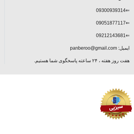
⇐09300939314
⇐09051877117
⇐09212143681
ایمیل: panberoo@gmail.com
هفت روز هفته ، ۲۴ ساعته پاسخگوی شما هستیم.