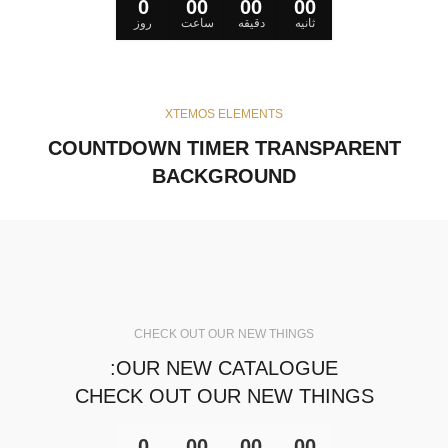
0
00
00
00
ثانیه
دقیقه
ساعت
روز
XTEMOS ELEMENTS
COUNTDOWN TIMER TRANSPARENT
BACKGROUND
CHECK OUT OUR NEW THINGS
OUR NEW CATALOGUE:
CHECK OUT OUR NEW THINGS
0
00
00
00