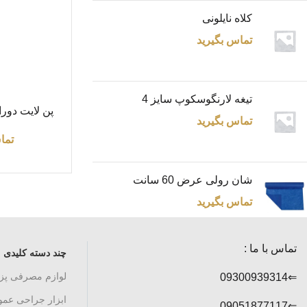
کلاه نایلونی
تماس بگیرید
تیغه لارنگوسکوپ سایز 4
اطلاعات بیشتر
پن لایت دوراسل LL
تماس بگیرید
تما
شان رولی عرض 60 سانت
تماس بگیرید
تماس با ما :
چند دسته کلیدی
لوازم مصرفی پ
⇐09300939314
ابزار جراحی عم
⇐09051877117