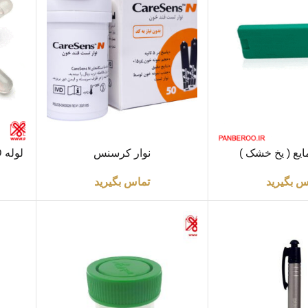
اطلاعات بیشتر
اطلاعا
یع ( یخ خشک )
نوار کرسنس
س بگیرید
تماس بگیرید