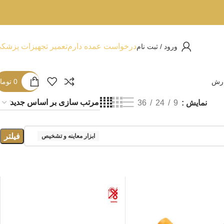
درخواست عمده دارم
تعمیر تجهیزات پزشک
ورود / ثبت نام
ارش
0
توما
نمایش
9
24
36
فیلتر
ابزار معاینه و تشخیص