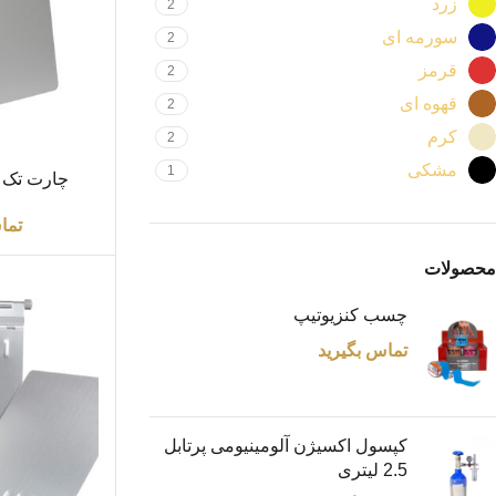
زرد
2
سورمه ای
2
قرمز
2
قهوه ای
2
کرم
2
مشکی
1
اطلاعات بیشتر
چارت تک ب
ضخام
تما
محصولات
چسب کنزیوتیپ
تماس بگیرید
کپسول اکسیژن آلومینیومی پرتابل
2.5 لیتری