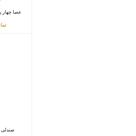
اطلاعات بیشتر
عصا چهار پ
اسفنجی S شکل برند Brio
تما
اطلاعات بیشتر
صندلی ت