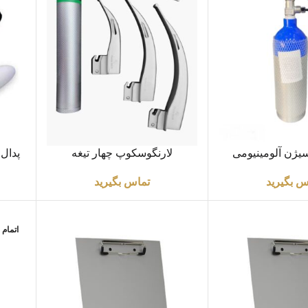
اطلاعات بیشتر
اطلاعا
یژن آلومینیومی
لارنگوسکوپ چهار تیغه
پدال 
تری
تماس بگیرید
س بگیرید
اتمام