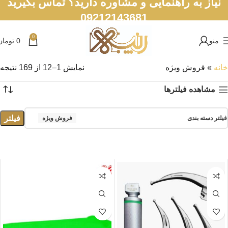
نیاز به راهنمایی و مشاوره دارید؟ تماس بگیرید
09212143681
0
منو
0
تومان
خانه
»
فروش ویژه
نمایش 13–24 از 169 نتیجه
مشاهده فیلترها
فیلتر
فیلتر دسته بندی
فروش ویژه