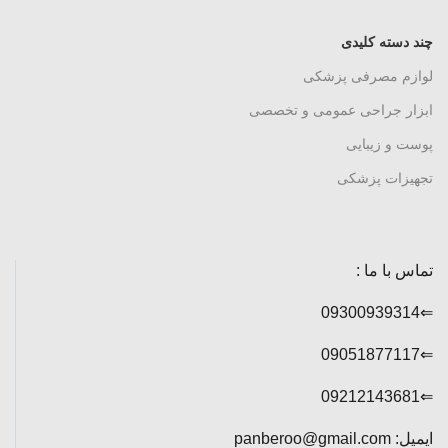
ساکشن دو شیشه کوتاه یوول
برانکارد صندلی شو (
مدل YUWELL 7A-23D
چیراستریچر )
تماس بگیرید
تماس بگیرید
نگاتوسکوپ سه خانه LED مدی
میز مایو ( میز جراحی اتاق عمل )
کر
تماس بگیرید
تماس بگیرید