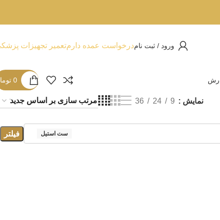
درخواست عمده دارم
تعمیر تجهیزات پزشک
ورود / ثبت نام
ارش
0
توما
نمایش
9
24
36
فیلتر
ست استیل