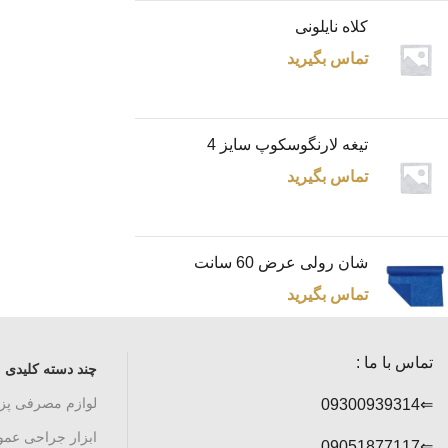
کلاه نایلونی
تماس بگیرید
تیغه لارنگوسکوپ سایز 4
تماس بگیرید
شان رولی عرض 60 سانت
تماس بگیرید
تماس با ما :
چند دسته کلیدی
لوازم مصرفی پ
⇐09300939314
ابزار جراحی عم
⇐09051877117