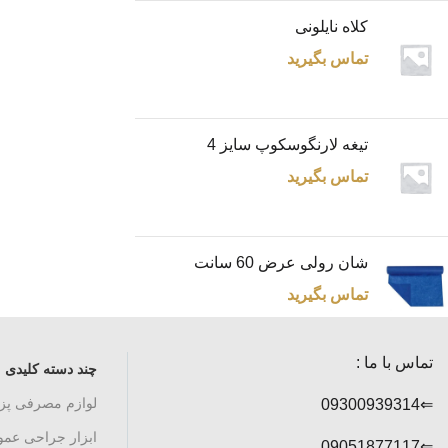
کلاه نایلونی
تماس بگیرید
تیغه لارنگوسکوپ سایز 4
تماس بگیرید
شان رولی عرض 60 سانت
تماس بگیرید
تماس با ما :
چند دسته کلیدی
لوازم مصرفی پ
⇐09300939314
ابزار جراحی عم
⇐09051877117