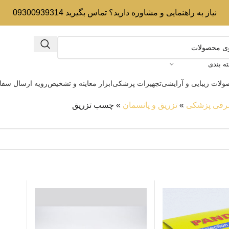
نیاز به راهنمایی و مشاوره دارید؟ تماس بگیرید 09300939314
ه بندی
لات زیبایی و آرایشی
تجهیزات پزشکی
ابزار معاینه و تشخیص
رویه ارسال سف
رفی پزشکی
»
تزریق و پانسمان
»
چسب تزریق