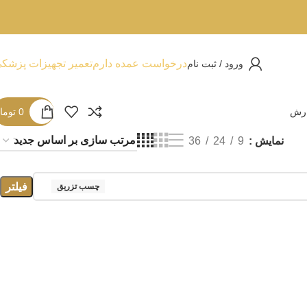
درخواست عمده دارم
تعمیر تجهیزات پزشک
ورود / ثبت نام
ارش
0
توما
نمایش
9
24
36
فیلتر
چسب تزریق