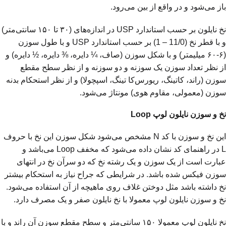
باز می‌شود و در واقع از بین می‌رود.
نخ نایلون بر حسب استاندارد USP در اندازه‌های (۳۰ تا ۱۵۰ سانتی‌متر)
و با قطر نخ (11/0 – 1) بر حسب استاندارد USP و با طول سوزن
(۶-۶۰ میلیمتر) و با شکل سوزن (صاف، ¼ دایره، ⅜ دایره، ½ دایره) و
از نظر تعداد سوزن یک سوزنه و دو سوزنه و از نظر سطح مقطع
سوزن (راند، کاتینگ، ریورس‌کا تینگ، اسپچولا) و از نظر استحکام بدنه
سوزن (معمولی، مقاوم هوى) مونتاژ می‌شود.
نخ و سوزن نايلون لوپ Loop
این نخ و سوزن با کد N مشخص می‌شود شکل سوزن این نخ با حروف
L در راهنمای کد نشان داده می‌شود که مخفف Loop می‌باشد و
عبارت است از یک سوزن و یک رشته نخ که دو سرآن نخ در انتهای
سوزن فیکس شده باشد. در شرایطی که جراح نیاز به استحکام بیشتر
نخ داشته باشد مثل دوختن غلاف روی ماهیچه از آن استفاده می‌شود.
نخ و سوزن نایلون لوپ معمولا با نخ نایلون صفر و یک مصرف دارد.
نخ نایلون لوپ معمولا ۱۵۰ سانتی‌متر و سطح مقطع سوزن آن راند و با