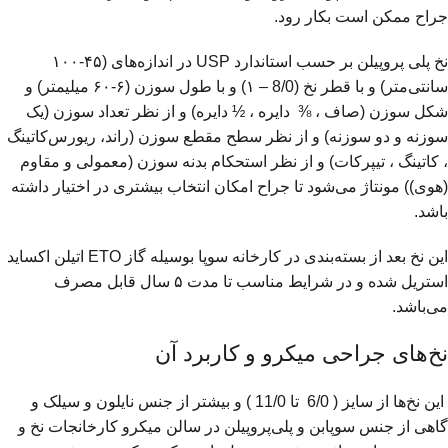
جراح ممكن است بکار رود.
نخ پلی پروپیلن بر حسب استاندارد USP در اندازه‌های (۴۵-۱۰۰
سانتی‌متر) و با قطر نخ (8/0 – ۱) و با طول سوزن (۶-۶۰ میلیمتر) و
شکل سوزن (صاف ، ⅜ دایره ، ½ دایره) و از نظر تعداد سوزن (یک
سوزنه و دو سوزنه) و از نظر سطح مقطع سوزن (راند، ریورس‌کاتینگ
، کاتینگ ، تیپرکات) و از نظر استحکام بدنه سوزن (معمولی و مقاوم
(هوى)) مونتاژ می‌شود تا جراح امکان انتخاب بیشتری در اختیار داشته
باشد.
این نخ بعد از بسته‌بندی در کارخانه سوپا بوسیله گاز ETO اتیلن اکساید
استریل شده و در شرایط مناسب تا مدت ۵ سال قابل مصرف
می‌باشد.
نخ‌های جراحی میکرو و کاربرد آن
این نخ‌ها از سایز ( 6/0 تا 11/0 ) و بیشتر از جنس نایلون و سیلک و
گاهی از جنس سوپابن و پلی‌پروپیلن در سالن میکرو کارخانجات نخ و