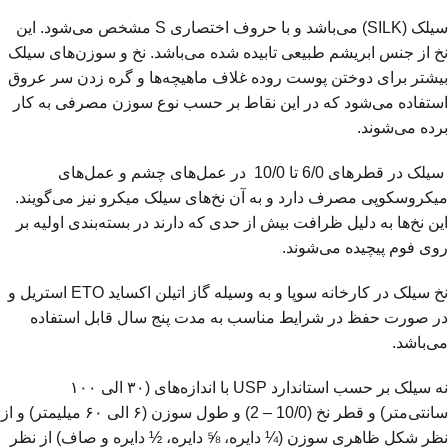
سیلک (SILK) می‌باشد و با حروف اختصاری S مشخص می‌شود. این
نخ از جنس ابریشم طبیعی تابیده شده می‌باشد. نخ و سوزن‌های سیلک
بیشتر برای دوختن پوست روده غلاف ماهیچه‌ها و گره زدن سر عروق
استفاده می‌شود که در این نقاط بر حسب نوع سوزن مصرفی به کار
برده می‌شوند.
سیلک در قطرهای 6/0 تا 10/0 در عمل‌های چشم و عمل‌های
میکروسکوپی مصرف دارد و به آن نخ‌های سیلک میکرو نیز می‌‌گویند.
این نخ‌ها به دلیل ظرافت بیش از حدی که دارند در بسته‌بندی اولیه بر
روی فوم پیچیده می‌شوند.
نخ سیلک در کارخانه سوپا و به وسیله گاز اتیلن اکساید ETO استریل و
در صورت حفظ در شرایط مناسب به مدت پنج سال قابل استفاده
می‌باشد.
نه سیلک بر حسب استاندارد USP با اندازه‌های (۳۰ الی ۱۰۰
سانتی‌متر) و قطر نخ (10/0 – 2) و طول سوزن (۶ الی ۶۰ میلیمتر) و از
نظر شکل ظاهری سوزن (¼ دایره، ⅝ دایره، ½ دایره و صاف) از نظر