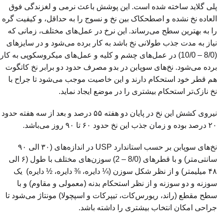
پلی گلاید ساخته شده است. این پوشش باعث نرمی و لغزندگی فوق
العاده نخ نشده و اصطحکاک بین نخ و نسوج را به حداقل، و کیفیت گره
را به بهترین سطح می‌رساند. این نرخ در عمل‌های مختلف، زمانی که
نیاز به مدت جذب طولانی نخ باشد به کار برده می‌شود و در سایزهای
(8/0 – 10/0) در عمل‌های چشم و کلیه و عمل‌های میکروسکوپی به کار
برده می‌شود. نخ‌های سوپابن در بدو مصرف حدود دو برابر نخ کاتگوت
هم قطر خود استحکام دارند و این خاصیت موجب می‌شود تا جراح با
نخ نازک‌تر استحکام بیشتری را در موضع ایجاد نماید.
نیروی کشش این نخ در پایان دو هفته ۵۵ درصد و بعد از سه هفته حدود
۲۰ درصد بوده و زمان جذب این نخ حدود ۶۰ تا ۹۰ روز می‌باشد.
نخ‌های سوپابن بر حسب استاندارد USP در اندازه‌های (۳۰ الی ۹۰
سانتی‌متر) و با قطرهای (8/0 – 2) سوزن‌های مختلف با طول (۶ الی
۴۸ میلیمتر) و از نظر شکل سوزن (¼ دایره، ⅜ دایره، ½ دایره) یک
سوزنه و دو سوزنه و از نظر استحکام بدنه (معمولی و مقاوم) و با
سطح مقطع (راند، ریورس‌کات، تیپرکات و اسپچولا) مونتاژ می‌شود تا
جراحی امکان انتخاب بیشتری را داشته باشد.