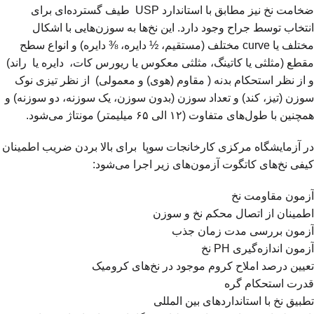
ضخامت نخ نیز مطابق با استاندارد USP طیف گسترده‌ای برای
انتخاب توسط جراح وجود دارد. این نخ‌ها به سوزن‌هایی با اشکال
مختلف یا curve مختلف (مستقیم، ½ دایره، ⅜ دایره) و انواع سطح
مقطع (مثلثی یا کاتینگ، مثلثی معکوس یا ریورس کات، دایره یا راند)
و از نظر استحکام بدنه ( مقاوم (هوی) و معمولی) از نظر تیزی نوک
سوزن (تیز، کند) و تعداد سوزن (بدون سوزن، یک سوزنه، دو سوزنه) و
همچنین با طول‌های متفاوت (۱۲ الی ۶۵ میلیمتر) مونتاژ می‌شود.
در آزمایشگاه مرکزی کارخانجات سوپا برای بالا بردن ضریب اطمینان
کیفی نخ‌های کاتگوت آزمون‌های زیر اجرا می‌شود:
آزمون مقاومت نخ
اطمینان از اتصال محکم نخ و سوزن
آزمون بررسی مدت زمان جذب
آزمون اندازه‌گیری PH نخ
تعیین درصد املاح کروم موجود در نخ‌های کرومیک
قدرت استحکام گره
تطبیق نخ با استانداردهای بین المللی