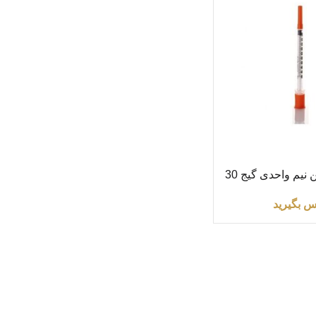
سرنگ انسولین نیم واحدی گیج 30
ند PIC
س بگیرید