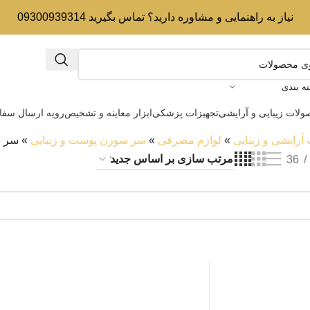
نیاز به راهنمایی و مشاوره دارید؟ تماس بگیرید 09300939314
ه بندی
لات زیبایی و آرایشی
تجهیزات پزشکی
ابزار معاینه و تشخیص
رویه ارسال سف
رایشی و زیبایی
»
لوازم مصرفی
»
سر سوزن پوست و زیبایی
»
سر س
36