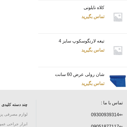
کلاه نایلونی
تماس بگیرید
تیغه لارنگوسکوپ سایز 4
تماس بگیرید
شان رولی عرض 60 سانت
تماس بگیرید
تماس با ما :
چند دسته کلیدی
لوازم مصرفی پ
⇐09300939314
ابزار جراحی عم
⇐09051877117