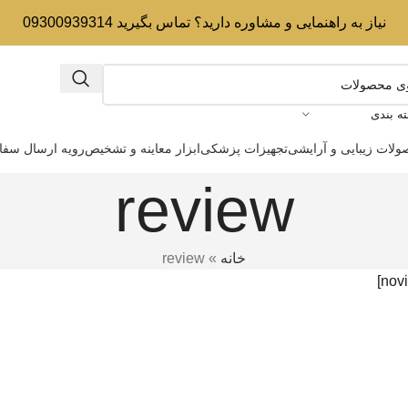
نیاز به راهنمایی و مشاوره دارید؟ تماس بگیرید 09300939314
ه بندی
لات زیبایی و آرایشی
تجهیزات پزشکی
ابزار معاینه و تشخیص
رویه ارسال سف
review
خانه
»
review