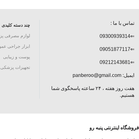
تماس با ما :
چند دسته کلیدی
لوازم مصرفی پ
⇐09300939314
ابزار جراحی عم
⇐09051877117
پوست و زیبایی
⇐09212143681
تجهیزات پزشکی
ایمیل: panberoo@gmail.com
هفت روز هفته ، ۲۴ ساعته پاسخگوی شما
هستیم.
فروشگاه اینترنتی پنبه رو