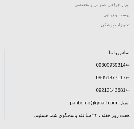
ابزار جراحی عمومی و تخصصی
پوست و زیبایی
تجهیزات پزشکی
تماس با ما :
⇐09300939314
⇐09051877117
⇐09212143681
ایمیل: panberoo@gmail.com
هفت روز هفته ، ۲۴ ساعته پاسخگوی شما هستیم.