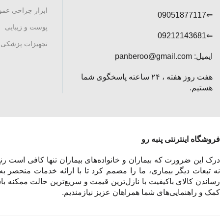
ابزار جراحی عم
⇐09051877117
پوست و زیبایی
⇐09212143681
تجهیزات پزشکی
ایمیل: panberoo@gmail.com
هفت روز هفته ، ۲۴ ساعته پاسخگوی شما
هستیم.
فروشگاه اینترنتی پنبه رو
درک این ضرورت که بیماران و خانواده‌های بیماران تنها کافی است رنج 
نه تبعات دیگر بیماری، ما را مصمم کرد تا با ارائه خدمات منحصر به
رساندن کالای باکیفیت با نازل‌ترین قیمت و سریع‌ترین حالت ممکنه باش
کمک و راهنمایی‌های شما همراهان عزیز نیازمندیم.