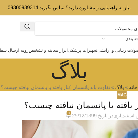
نیاز به راهنمایی و مشاوره دارید؟ تماس بگیرید 09300939314
ه بندی
لات زیبایی و آرایشی
تجهیزات پزشکی
ابزار معاینه و تشخیص
رویه ارسال سف
بلاگ
خانه
»
بلاگ
»
تفاوت باند پانسمان کنار بافته با پانسمان نبافته چیست؟
MAG
 بافته با پانسمان نبافته چیست؟
0
 اسفندیاری
در تاریخ 25/12/1399