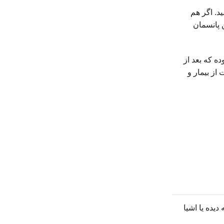
د. اگر هم
ن پانسمان
ده که بعد از
از بیمار و
یده یا اشیا