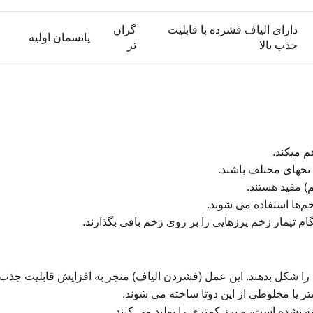
دارای الیاف فشرده با قابلیت
گران
پانسمان اولیه
جذب بالا
تر
 می­کند.
نخ­های مختلف باشند.
م) مفید هستند.
‌ها استفاده می­ شوند.
ام تیمار زخم پرزهایی را بر روی زخم باقی بگذارند.
 را شکل بدهند. این عمل (فشردن الیاف) منجر به افزایش قابلیت جذب 
ستر یا مخلوطی از این دوتا ساخته می­ شوند.
فته نشده است، و پرز کمتری را تولید می­ کنند.