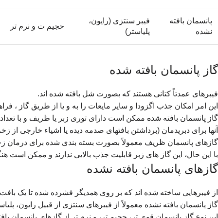
پانسمان بافته
فیبر سنتزی (رایون،
حجیم ت و نرم تر
نشده
پلیاستر)
گاز پانسمان بافته شده
فیبرهای عمدتاً کتانی هستند که بصورت شل بافته شده ­اند.
این امر امکان جذب اگزودا و سایر مایعات را به و یا از طریق گاز ، فراهم
گاز پانسمان بافته شده ممکن است دارای توری زبر یا ظریف و با تعداد 
آنها برای دبریدمان (برداشتن بافت­های صدمه دیده یا اشیاء خارجی از زخ
گازهای پانسمان ظریف معمولاً بصورت بسته بندی شده برای درمان زخم
با این حال، این گاز های زبر قابلیت جذب بالایی ندارند و ممکن است هنگ
گازهای پانسمان بافته نشده
از فیبرهایی ساخته شده ­اند که بر روی همدیگر فشرده شده تا یک بافت
گاز پانسمان بافته نشده معمولاً از فیبرهای سنتزی از قبیل رایون، پلی­ا
این نوع گاز پانسمان قوی ­تر، حجیم ­تر، و نرم ­تر از گازهای پانسمان با