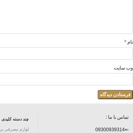
نام
*
وب‌ سایت
تماس با ما :
چند دسته کلیدی
لوازم مصرفی پ
⇐09300939314