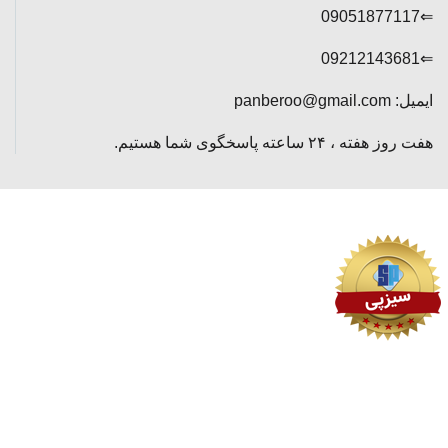
⇐09051877117
⇐09212143681
ایمیل: panberoo@gmail.com
هفت روز هفته ، ۲۴ ساعته پاسخگوی شما هستیم.