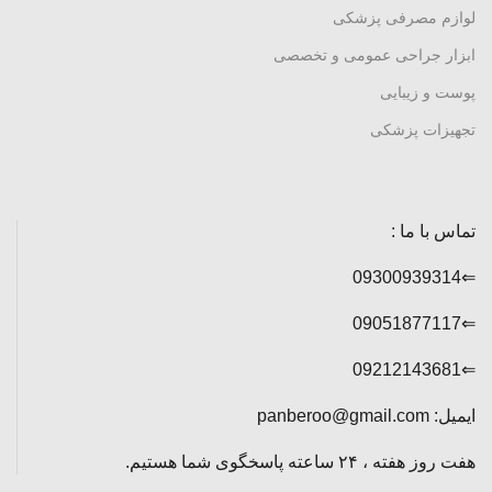
لوازم مصرفی پزشکی
ابزار جراحی عمومی و تخصصی
پوست و زیبایی
تجهیزات پزشکی
تماس با ما :
⇐09300939314
⇐09051877117
⇐09212143681
ایمیل: panberoo@gmail.com
هفت روز هفته ، ۲۴ ساعته پاسخگوی شما هستیم.