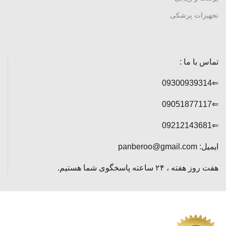
تجهیزات پزشکی
تماس با ما :
⇐09300939314
⇐09051877117
⇐09212143681
ایمیل: panberoo@gmail.com
هفت روز هفته ، ۲۴ ساعته پاسخگوی شما هستیم.