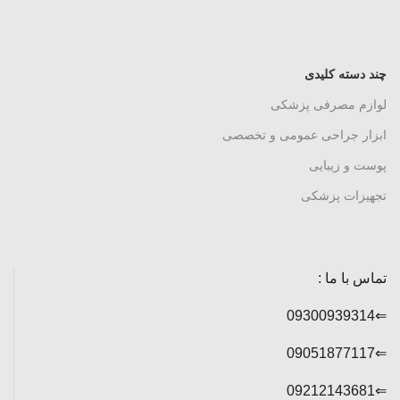
چند دسته کلیدی
لوازم مصرفی پزشکی
ابزار جراحی عمومی و تخصصی
پوست و زیبایی
تجهیزات پزشکی
تماس با ما :
⇐09300939314
⇐09051877117
⇐09212143681