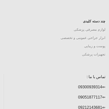
چند دسته کلیدی
لوازم مصرفی پزشکی
ابزار جراحی عمومی و تخصصی
پوست و زیبایی
تجهیزات پزشکی
تماس با ما :
⇐09300939314
⇐09051877117
⇐09212143681