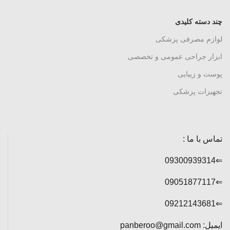
چند دسته کلیدی
لوازم مصرفی پزشکی
ابزار جراحی عمومی و تخصصی
پوست و زیبایی
تجهیزات پزشکی
تماس با ما :
⇐09300939314
⇐09051877117
⇐09212143681
ایمیل: panberoo@gmail.com