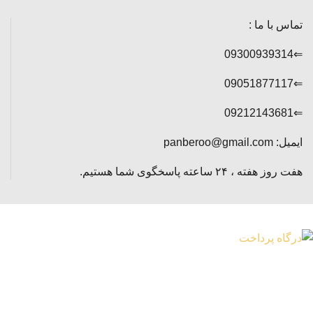
تماس با ما :
⇐09300939314
⇐09051877117
⇐09212143681
ایمیل: panberoo@gmail.com
هفت روز هفته ، ۲۴ ساعته پاسخگوی شما هستیم.