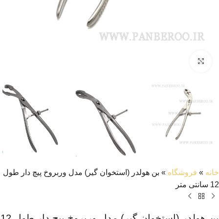
بزرگنمایی تصویر
خانه
»
فروشگاه
»
بن هولدر (استخوان گیر) مدل وربروخ پیچ دار طول
12 سانتی متر
بن هولدر (استخوان گیر) مدل وربروخ پیچ دار طول 12