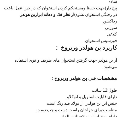
ساده
پیچ دار(جهت حفظ ومستحکم کردن استخوان که در حین عمل باعث
در رفتگی استخوان نشود)
از نظر فک و دهانه ابزاربن هولدر
رداکشن
سوزنی
کلاغی
فورسپس استخوان
کاربرد بن هولدر وربروخ :
ا
ز بن هولدر جهت گرفتن استخوان های ظریف و قوی استفاده
می‌شود.
مشخصات فنی بن هولدر وربروخ :
طول:12 سانت
دارای قابلیت استریل و اتوکلاو
جنس این بن هولدر از فولاد ضد زنگ است
متناسب برای جراحان راست دست و چپ دست
دارای برند ایرانی، پاکستانی، آلمانی