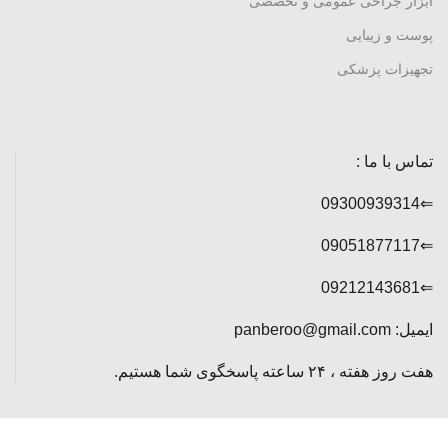
ابزار جراحی عمومی و تخصصی
پوست و زیبایی
تجهیزات پزشکی
تماس با ما :
⇐09300939314
⇐09051877117
⇐09212143681
ایمیل: panberoo@gmail.com
هفت روز هفته ، ۲۴ ساعته پاسخگوی شما هستیم.