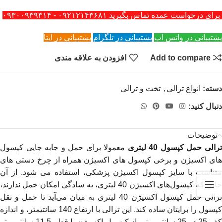
برای درخواست عمده تماس بگیرید ۰۹۲۱۲۱۴۳۶۸۱ - ۰۹۳۰۰۹۳۹۳۱۴
پشتیبانی در واتس اپ
پشتیبانی در تلگرام
پشتیبانی در ایتا
Add to compare
افزودن به علاقه مندی
دسته:
انواع ترالی
,
تخت و ترالی
دنبال کنید:
توضیحات
رالی حمل کپسول 40 لیتری
معمولا برای حمل و جابه جایی کپسول
های اکسیژن و برخی کپسول های اکسیژن همراه از چرخ دستی های
متناسب با سایز کپسول اکسیژن پزشکی، استفاده می شود. از آن
حایی که کپسول‌های اکسیژن 40 لیتری، به سادگی امکان حمل ندارند،
ترالی حمل کپسول اکسیژن 40 لیتری به میان می‌آید تا حمل و نقل
کپسول را برایتان ساده کند. این ترالی با ارتفاع 140 سانتیمتر، و اندازه
کف 25 در 25 سانتی متر، از کپسول اکسیژن با قطر 11.5 سانتی متر