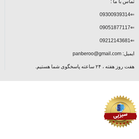
تماس با ما :
⇐09300939314
⇐09051877117
⇐09212143681
ایمیل: panberoo@gmail.com
هفت روز هفته ، ۲۴ ساعته پاسخگوی شما هستیم.