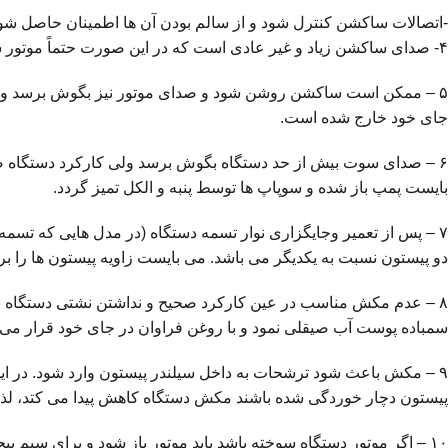
-اتصالات ساکشن کنترل شود و از سالم بودن آن ها اطمینان حاصل شو
۴- صدای ساکشن زیاد و غیر عادی است که در این صورت حتماً موتور ساکشن نیاز به سرویس دارد.
۵ – ممکن است ساکشن روشن شود و صدای موتور نیز بگوش برسد ولی هیچ
جای خود خارج شده است.
۶ – صدای سوت بیش از حد دستگاه بگوش برسد ولی کارکرد دستگاه صحی
بایست پمپ باز شده و سوپاپ ها توسط پنبه و الکل تمیز گردد.
دو پیستون نسبت به یکدیگر می باشد. می بایست زاویه پیستون ها را بر روی ۹۰ درجه تنظیم نمود و پیچ آنها را 
۸ – عدم مکش مناسب در عین کارکرد صحیح و نداشتن نشتی دستگاه ساک
سمباده پوست آب صیقلی نمود و با روغن فراوان در جای خود قرار می 
۹ – مکش باعث شود ترشحات به داخل سیلندر پیستون وارد شود. در این
پیستون دچار خوردگی شده باشند مکش دستگاه کاهش پیدا می کتد، لذ
۱۰ – اگر موتور دستگاه سوخته باشد باید موتور باز شود و برای سیم پیچی یا تعویض جاروبکها به تعمیرگاه فرستاده شود.