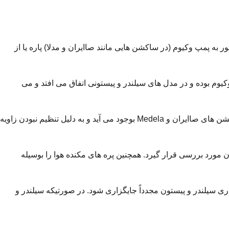
 پمپ وکیوم (در ساکشن هایی مانند صاایران و مدلا) پاره یا از
وم بوده و در مدل های سیلندر و پیستونی اتفاق می افتد و می
۷ – پس از تعمیر وجایگزاری نوار تسمه دستگاه (در مدل هایی که تسمه دار هستند) در عین کارکرد صحیح مکش مناسب ندار. این ایراد در ساکشن های صاایران و Medela بوجود می آید و به دلیل تنظیم نبودن زاویه
ورد بررسی قرار گیرد. همچنین پره های مکنده هوا را بوسیله
ی سیلندر و پیستون مجدداً جایگزاری شود. در صورتیکه سیلندر و