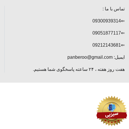
تماس با ما :
⇐09300939314
⇐09051877117
⇐09212143681
ایمیل: panberoo@gmail.com
هفت روز هفته ، ۲۴ ساعته پاسخگوی شما هستیم.