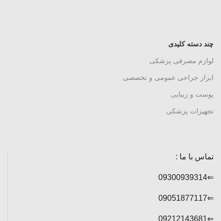
چند دسته کلیدی
لوازم مصرفی پزشکی
ابزار جراحی عمومی و تخصصی
پوست و زیبایی
تجهیزات پزشکی
تماس با ما :
⇐09300939314
⇐09051877117
⇐09212143681