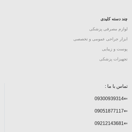
چند دسته کلیدی
لوازم مصرفی پزشکی
ابزار جراحی عمومی و تخصصی
پوست و زیبایی
تجهیزات پزشکی
تماس با ما :
⇐09300939314
⇐09051877117
⇐09212143681