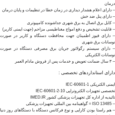
درمان
– دارای اعلام هشدار دیداری در زمان خطا در تنظیمات و پایان درمان
– دارای پنل ضد خش
– کابل برق اتصال به برق شهری جداشونده کامپیوتری
– قابلیت تشخیص و دفع امواج مغناطیسی مزاحم (جهت ایمنی کاربر)
– دارای فیوز اطمینان جهت محافظت دستگاه و کاربر در صورت
نوسانات برق شهری
– دارای سیستم رگولاتور جریان برق مصرفی دستگاه در صورت
نوسانات الکتریکی
– ٣ سال ضمانت تعویض و خدمات پس از فروش مادام العمر
دارای استانداردهای تخصصی :
ایمنی الکتریکی IEC-60601-1
تخصصی تجهیزات الکتروتراپی IEC-60601-2-10
تائیدیه از اداره کل تجهیزات پزشکی کشور IMED.IR
– ISO 13485 = گواهینامه بین المللی تجهیزات پزشکی
– هم راستا بودن کارایی و نوع فرکانس دستگاه با دستگاهای روز دنیا