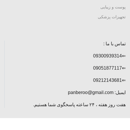
پوست و زیبایی
تجهیزات پزشکی
تماس با ما :
⇐09300939314
⇐09051877117
⇐09212143681
ایمیل: panberoo@gmail.com
هفت روز هفته ، ۲۴ ساعته پاسخگوی شما هستیم.