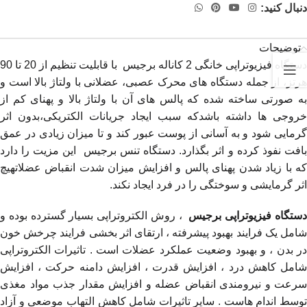
دنبال کنید:
توضیحات
دستگاه فیزیوتراپی خانگی 2 کاناله برجیس با قابلیت تنظیم از 20 تا 90
هرتز، از جمله دستگاه های محرک عصبی، عضلانی با ولتاژ بالا است و
به صورتی ساخته شده که پالس های آن با ولتاژ بالا و پهنای کم از
خروجی ها داشته باشدکه سبب ایجاد جریانات الکتریکی،بدون اثر
گرمایی شود و به آسانی از پوست عبور کند و تا میزان زیادی در عمق
بافت نفوذ کرده و اثر بگذارد. دستگاه تنس برجیس این مزیت را دارد
که با زیاد شدن پهنای پالس و افزایش میزان شدت انقباض عضلاتهیچ
اثر گرمایشی و سوختگی را در فرد ایجاد نکند.
ستگاه فیزیوتراپی برجیس
، روش الکتروتراپی بسیار گسترده بوده و
شامل یک فرایند بهبود پیشرفته ، ارتقای اثر بخشی فرایند چرخش خون
در بدن ، و بهبود وضعیت عملکرد عضلات است . تاثیرات الکتروتراپی
شامل کاهش درد ، افزایش قدرت ، افزایش دامنه حرکت ، افزایش
سرعت و نیرومندی انقباض عضله و افزایش مقدار جذب مواد مغذی
توسط اندام هاست . سایر تاثیرات شامل کاهش التهاب موضعی و آزاد