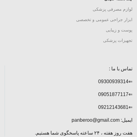
لوازم مصرفی پزشکی
ابزار جراحی عمومی و تخصصی
پوست و زیبایی
تجهیزات پزشکی
تماس با ما :
⇐09300939314
⇐09051877117
⇐09212143681
ایمیل: panberoo@gmail.com
هفت روز هفته ، ۲۴ ساعته پاسخگوی شما هستیم.