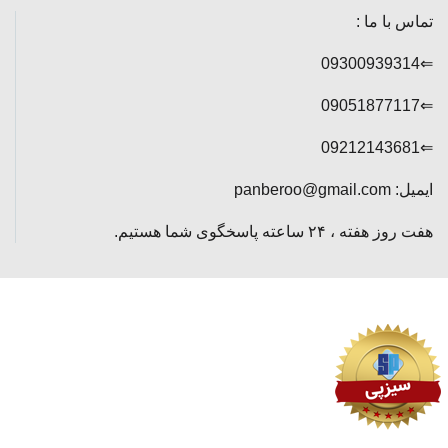
تماس با ما :
⇐09300939314
⇐09051877117
⇐09212143681
ایمیل: panberoo@gmail.com
هفت روز هفته ، ۲۴ ساعته پاسخگوی شما هستیم.