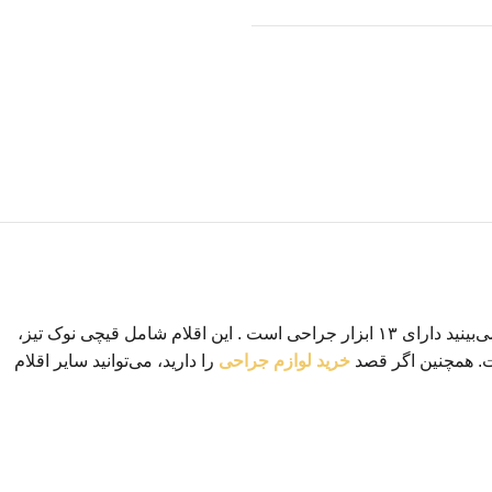
ست تشریح قابل استفاده برای اموزش در رشته‌های مختلف پزشکی ، زیست شناسی، جانور شناسی، دامپزشکی و… است. ست تشریح که می‌بینید دارای ۱۳ ابزار جراحی است . این اقلام شامل قیچی نوک تیز،
. همچنین اگر قصد
خرید لوازم جراحی
را دارید، می‌توانید سایر اقلام