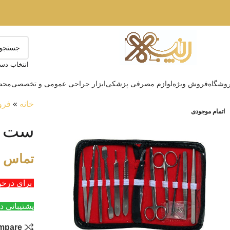
انتخاب دست
وشگاه
فروش ویژه
لوازم مصرفی پزشکی
ابزار جراحی عمومی و تخصصی
محصو
خانه
»
فرو
اتمام موجودی
ست تش
تماس ب
برای درخواست عمد
پشتیبانی د
mpare