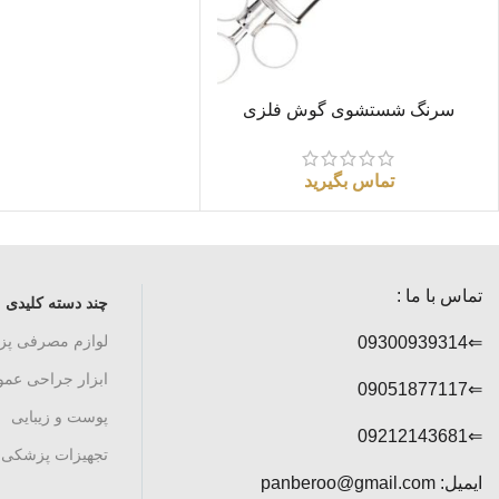
اطلاعات بیشتر
سرنگ شستشوی گوش فلزی
تماس بگیرید
تماس با ما :
چند دسته کلیدی
لوازم مصرفی پ
⇐09300939314
ابزار جراحی عم
⇐09051877117
پوست و زیبایی
⇐09212143681
تجهیزات پزشکی
ایمیل: panberoo@gmail.com