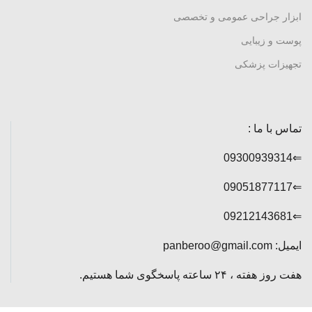
ابزار جراحی عمومی و تخصصی
پوست و زیبایی
تجهیزات پزشکی
تماس با ما :
⇐09300939314
⇐09051877117
⇐09212143681
ایمیل: panberoo@gmail.com
هفت روز هفته ، ۲۴ ساعته پاسخگوی شما هستیم.