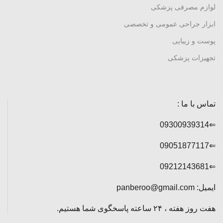
لوازم مصرفی پزشکی
ابزار جراحی عمومی و تخصصی
پوست و زیبایی
تجهیزات پزشکی
تماس با ما :
⇐09300939314
⇐09051877117
⇐09212143681
ایمیل: panberoo@gmail.com
هفت روز هفته ، ۲۴ ساعته پاسخگوی شما هستیم.