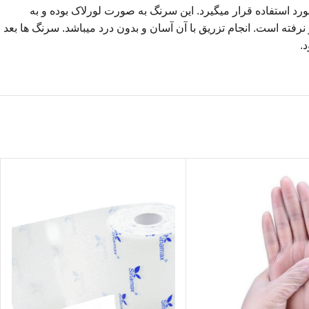
شیشه ای لورلاک بی دی با مجوز CE اروپا میباشد و در آزمایشگاه ها مورد استفاده قرار میگیرد. این سرنگ به صورت لورلاک بوده و به
ن پیچاند. سرنگ لورلاک بی دی پیستون روانی داشته و هیچگونه ماده پلی وینیل کلراید (PVC) در آن به کار نرفته است. انجام تزریق با آن آسان و بدون درد میباشد. سرنگ ها بعد
.