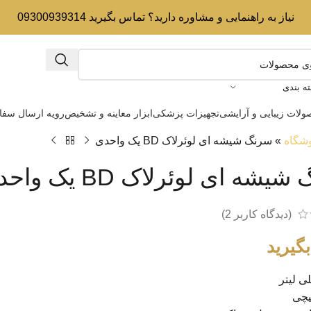
نیاز به راهنمایی و مشاوره دارید؟ تماس بگیرید 09300939314
ه بندی
لات زیبایی و آرایشی
تجهیزات پزشکی
ابزار معاینه و تشخیص
رویه ارسال سف
شگاه
»
سرنگ شیشه ای لوئرلاک BD یک واحدی
شه ای لوئرلاک BD یک واحدی
(دیدگاه کاربر
2
)
گیرید
پیچی