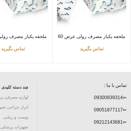
اطلاعات بیشتر
اطلاعات بیشتر
ملحفه یکبار مصرف رولی عرض 60
(طول 40 متر)
(طول 30 متر)
تماس بگیرید
تماس بگیرید
تماس با ما :
چند دسته کلیدی
لوازم مصرفی پ
⇐09300939314
ابزار جراحی عم
⇐09051877117
پوست و زیبایی
⇐09212143681
تجهیزات پزشکی