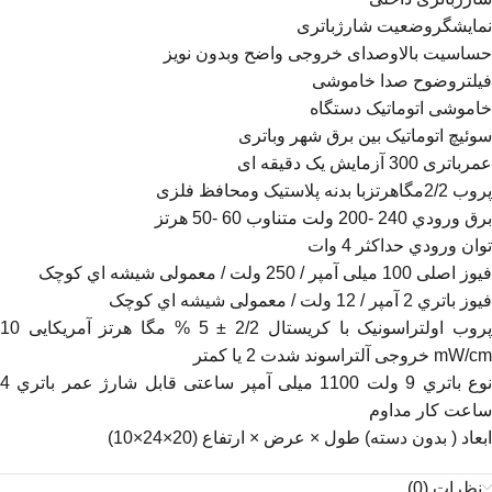
نمایشگروضعیت شارژباتری
حساسیت بالاوصدای خروجی واضح وبدون نویز
فیلتروضوح صدا خاموشی
خاموشی اتوماتیک دستگاه
سوئیچ اتوماتیک بین برق شهر وباتری
عمرباتری 300 آزمایش یک دقیقه ای
پروب 2/2مگاهرتزبا بدنه پلاستیک ومحافظ فلزی
برق ورودي 240 -200 ولت متناوب 60 -50 هرتز
توان ورودي حداکثر 4 وات
فیوز اصلی 100 میلی آمپر / 250 ولت / معمولی شیشه اي کوچک
فیوز باتري 2 آمپر / 12 ولت / معمولی شیشه اي کوچک
پروب اولتراسونیک با کریستال 2/2 ± 5 % مگا هرتز آمریکایی 10
mW/cm خروجی آلتراسوند شدت 2 یا کمتر
نوع باتري 9 ولت 1100 میلی آمپر ساعتی قابل شارژ عمر باتري 4
ساعت کار مداوم
ابعاد ( بدون دسته) طول × عرض × ارتفاع (20×24×10)
نظرات (0)