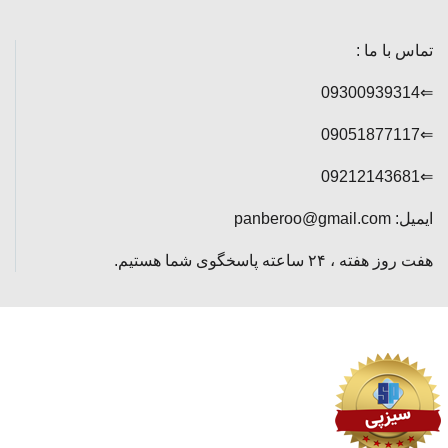
تماس با ما :
⇐09300939314
⇐09051877117
⇐09212143681
ایمیل: panberoo@gmail.com
هفت روز هفته ، ۲۴ ساعته پاسخگوی شما هستیم.