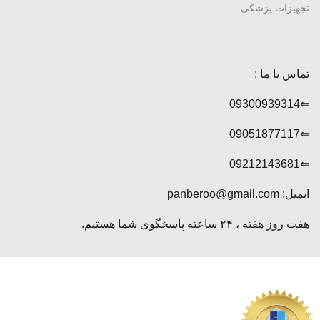
تجهیزات پزشکی
تماس با ما :
⇐09300939314
⇐09051877117
⇐09212143681
ایمیل: panberoo@gmail.com
هفت روز هفته ، ۲۴ ساعته پاسخگوی شما هستیم.