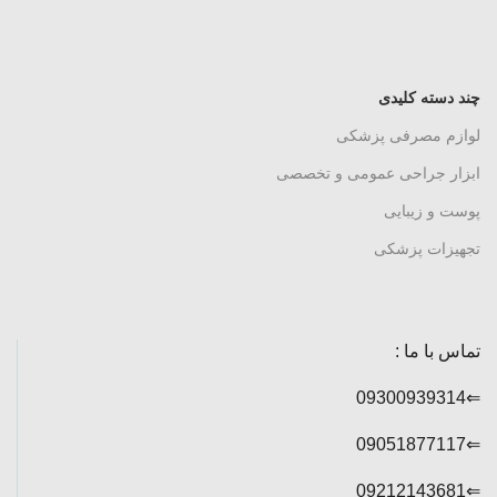
چند دسته کلیدی
لوازم مصرفی پزشکی
ابزار جراحی عمومی و تخصصی
پوست و زیبایی
تجهیزات پزشکی
تماس با ما :
⇐09300939314
⇐09051877117
⇐09212143681