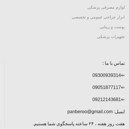
لوازم مصرفی پزشکی
ابزار جراحی عمومی و تخصصی
پوست و زیبایی
تجهیزات پزشکی
تماس با ما :
⇐09300939314
⇐09051877117
⇐09212143681
ایمیل: panberoo@gmail.com
هفت روز هفته ، ۲۴ ساعته پاسخگوی شما هستیم.