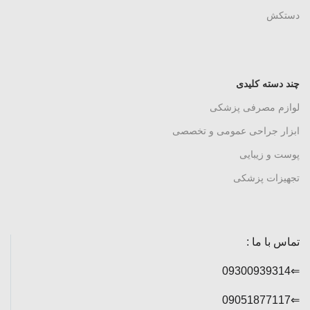
دستکش
چند دسته کلیدی
لوازم مصرفی پزشکی
ابزار جراحی عمومی و تخصصی
پوست و زیبایی
تجهیزات پزشکی
تماس با ما :
⇐09300939314
⇐09051877117