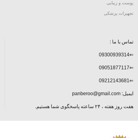
پوست و زیبایی
تجهیزات پزشکی
تماس با ما :
⇐09300939314
⇐09051877117
⇐09212143681
ایمیل: panberoo@gmail.com
هفت روز هفته ، ۲۴ ساعته پاسخگوی شما هستیم.