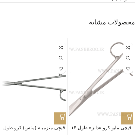
محصولات مشابه
قیچی مایو کرو «دانز» طول ۱۴
قیچی متزمبام (متس) کرو طول
سانتی متر
۱۴ سانتی متر BJB