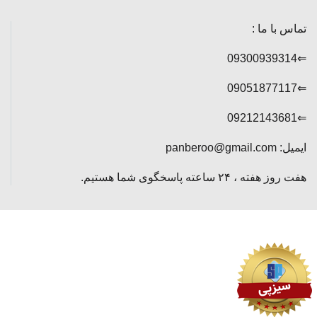
تماس با ما :
⇐09300939314
⇐09051877117
⇐09212143681
ایمیل: panberoo@gmail.com
هفت روز هفته ، ۲۴ ساعته پاسخگوی شما هستیم.