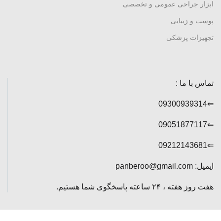
ابزار جراحی عمومی و تخصصی
پوست و زیبایی
تجهیزات پزشکی
تماس با ما :
⇐09300939314
⇐09051877117
⇐09212143681
ایمیل: panberoo@gmail.com
هفت روز هفته ، ۲۴ ساعته پاسخگوی شما هستیم.