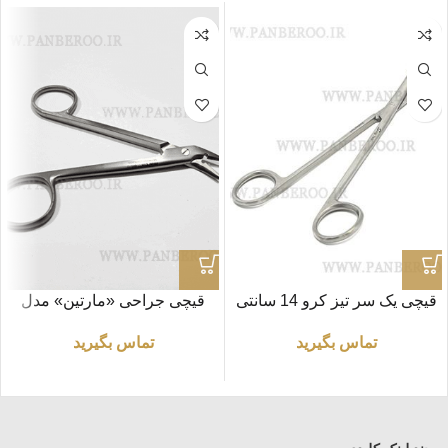
قیچی یک‌ سر تیز کرو 14 سانتی
قیچی جراحی «مارتین» مدل
متر مدل «BJB»
سیم چین طول ۱۲ سانتی متر
تماس بگیرید
تماس بگیرید