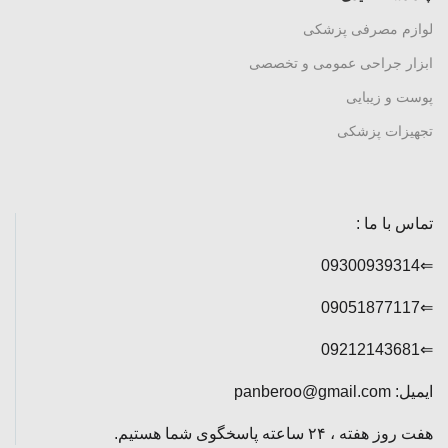
لوازم مصرفی پزشکی
ابزار جراحی عمومی و تخصصی
پوست و زیبایی
تجهیزات پزشکی
تماس با ما :
⇐09300939314
⇐09051877117
⇐09212143681
ایمیل: panberoo@gmail.com
هفت روز هفته ، ۲۴ ساعته پاسخگوی شما هستیم.