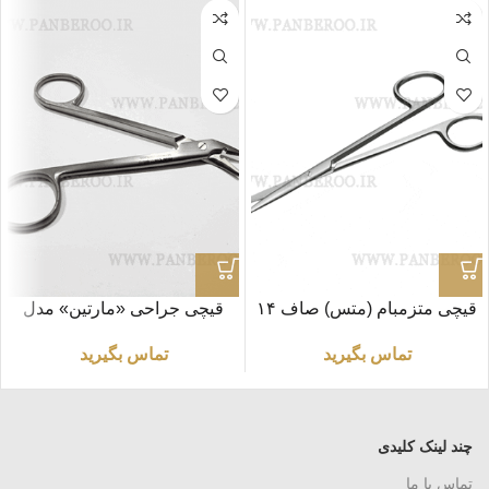
قیچی متزمبام (متس) صاف ۱۴
قیچی جراحی «مارتین» مدل
سانتی متر برند SM
سیم چین طول ۱۲ سانتی متر
تماس بگیرید
تماس بگیرید
چند لینک کلیدی
تماس با ما