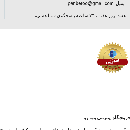
ایمیل: panberoo@gmail.com
هفت روز هفته ، ۲۴ ساعته پاسخگوی شما هستیم.
فروشگاه اینترنتی پنبه رو
درک این ضرورت که بیماران و خانواده‌های بیماران تنها کافی است رنج