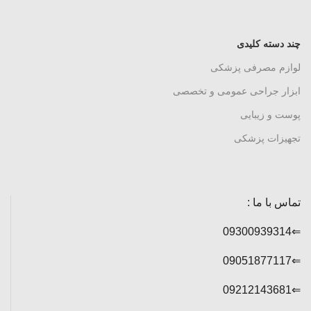
چند دسته کلیدی
لوازم مصرفی پزشکی
ابزار جراحی عمومی و تخصصی
پوست و زیبایی
تجهیزات پزشکی
تماس با ما :
⇐09300939314
⇐09051877117
⇐09212143681